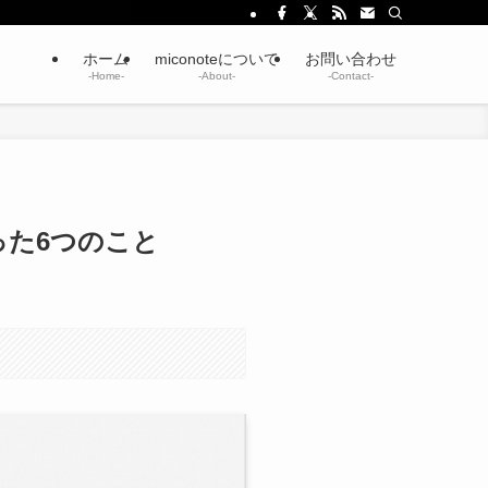
ホーム
miconoteについて
お問い合わせ
-Home-
-About-
-Contact-
行った6つのこと