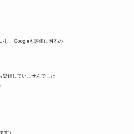
、Googleも評価に困るの
にも登録していませんでした
。
ます）