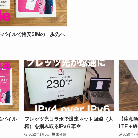
バイルで格安SIMの一歩先へ
モバイル
フレッツ光コラボで爆速ネット回線（人
【注意喚
権）を掴み取るIPv６革命
LTE＋
2022年1月5日
未分類
2020年7