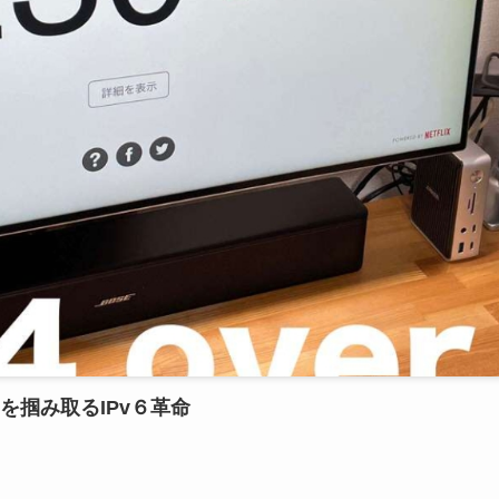
掴み取るIPv６革命