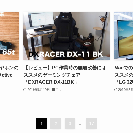
ヤホンの
【レビュー】PC作業時の腰痛改善にオ
Macで
ctive
ススメのゲーミングチェア
ススメの
「DXRACER DX-11BK」
「LG 3
2019年8月19日
モノ
2019年6
1
2
3
...
17