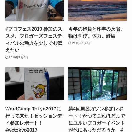
#ブロフェス2019 参加のス
今年の抱負と昨年の反省。
スメ。ブロガーズフェステ
軸は学び、体力、継続
ィバルの魅力を少しでも伝
2018年1月2日
えたい
2019年2月8日
WordCamp Tokyo2017に
第4回風呂ガソン参加レポ
行って来た！セッションデ
ート！かつてこれほどまで
イ参加レポート！
にユルいブロガーイベント
#wctokyo2017
が他にあっただろうか #