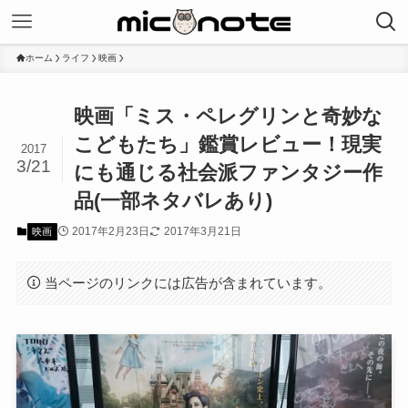
ホーム
ライフ
映画
映画「ミス・ペレグリンと奇妙な
こどもたち」鑑賞レビュー！現実
2017
3/21
にも通じる社会派ファンタジー作
品(一部ネタバレあり)
2017年2月23日
2017年3月21日
映画
当ページのリンクには広告が含まれています。