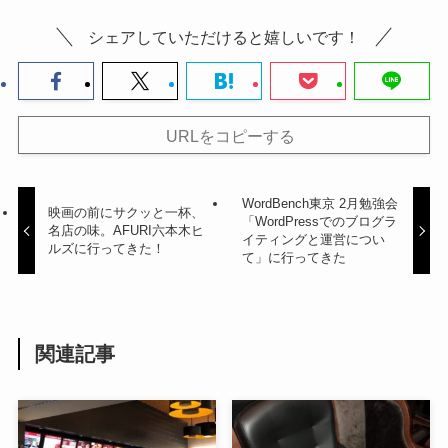
シェアしていただけると嬉しいです！
URLをコピーする
WordBench東京 2月勉強会
映画の前にサクッと一杯、
「WordPressでのブログラ
名店の味。AFURI六本木ヒ
イティングと運営につい
ルズに行ってきた！
て」に行ってきた
関連記事