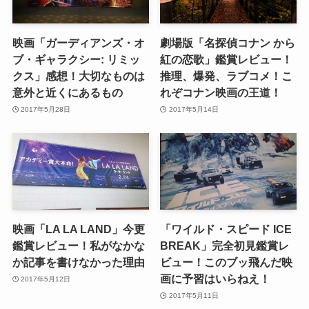
映画「ガーディアンズ・オ
劇場版「名探偵コナン から
ブ・ギャラクシー: リミッ
紅の恋歌」鑑賞レビュー！
クス」感想！大切なものは
推理、爆発、ラブコメ！こ
意外と近くにあるもの
れぞコナン映画の王道！
2017年5月28日
2017年5月14日
映画「LA LA LAND」今更
「ワイルド・スピード ICE
鑑賞レビュー！私がなかな
BREAK」完全初見鑑賞レ
か記事を書けなかった理由
ビュー！このブッ飛んだ映
画に予習はいらねえ！
2017年5月12日
2017年5月11日