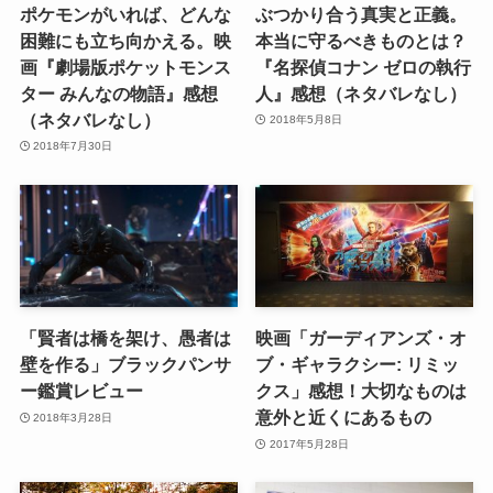
ポケモンがいれば、どんな
ぶつかり合う真実と正義。
困難にも立ち向かえる。映
本当に守るべきものとは？
画『劇場版ポケットモンス
『名探偵コナン ゼロの執行
ター みんなの物語』感想
人』感想（ネタバレなし）
（ネタバレなし）
2018年5月8日
2018年7月30日
「賢者は橋を架け、愚者は
映画「ガーディアンズ・オ
壁を作る」ブラックパンサ
ブ・ギャラクシー: リミッ
ー鑑賞レビュー
クス」感想！大切なものは
意外と近くにあるもの
2018年3月28日
2017年5月28日