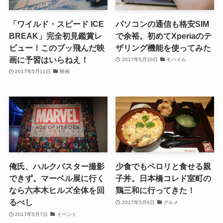
「ワイルド・スピード ICE
パソコンの通信も格安SIM
BREAK」完全初見鑑賞レ
で余裕。初めてXperiaのテ
ビュー！このブッ飛んだ映
ザリング機能を使ってみた
画に予習はいらねえ！
2017年5月10日
モバイル
2017年5月11日
映画
俺氏、ハルクバスター撮影
少食でもペロリと食せる親
できず。マーベル展に行く
子丼。日本橋コレド室町の
なら六本木ヒルズ全体を回
鶏三和に行ってきた！
るべし
2017年5月6日
グルメ
2017年5月7日
イベント