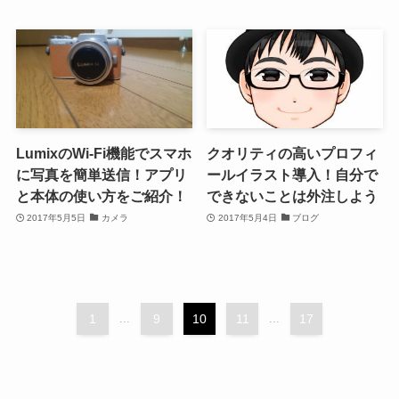
LumixのWi-Fi機能でスマホ
クオリティの高いプロフィ
に写真を簡単送信！アプリ
ールイラスト導入！自分で
と本体の使い方をご紹介！
できないことは外注しよう
2017年5月5日
カメラ
2017年5月4日
ブログ
1
...
9
10
11
...
17