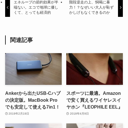
エネループの節約効果が半
階段逆走の上、恫喝に暴
端ない。エコで地球に優し
力！？なぜいい大人が恥ず
くて、とっても経済的
かしげもなくできるのか
関連記事
Ankerから出たUSB-Cハブ
スポーツに最適。Amazon
の決定版。MacBook Pro
で安く買えるワイヤレスイ
でも安定して使える7in1！
ヤホン『LEOPHILE EEL』
2019年2月19日
2018年4月9日