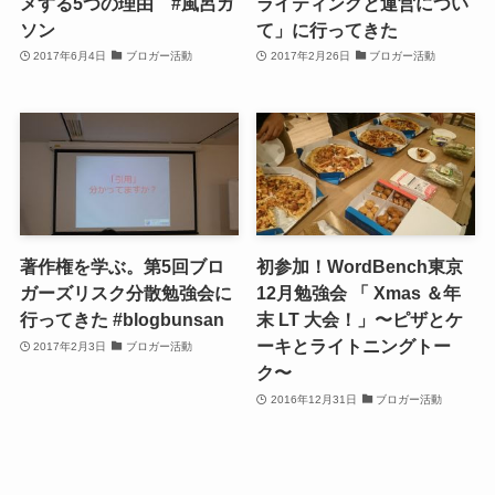
メする5つの理由 #風呂ガ
ライティングと運営につい
ソン
て」に行ってきた
2017年6月4日
ブロガー活動
2017年2月26日
ブロガー活動
著作権を学ぶ。第5回ブロ
初参加！WordBench東京
ガーズリスク分散勉強会に
12月勉強会 「 Xmas ＆年
行ってきた #blogbunsan
末 LT 大会！」〜ピザとケ
ーキとライトニングトー
2017年2月3日
ブロガー活動
ク〜
2016年12月31日
ブロガー活動