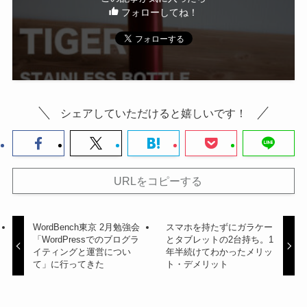
フォローしてね！
シェアしていただけると嬉しいです！
URLをコピーする
WordBench東京 2月勉強会
スマホを持たずにガラケー
「WordPressでのブログラ
とタブレットの2台持ち。1
イティングと運営につい
年半続けてわかったメリッ
て」に行ってきた
ト・デメリット