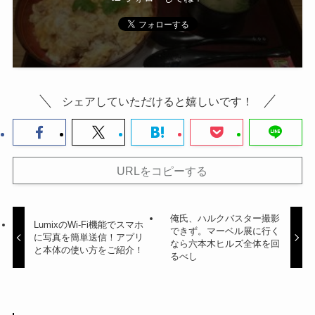
シェアしていただけると嬉しいです！
URLをコピーする
俺氏、ハルクバスター撮影
LumixのWi-Fi機能でスマホ
できず。マーベル展に行く
に写真を簡単送信！アプリ
なら六本木ヒルズ全体を回
と本体の使い方をご紹介！
るべし