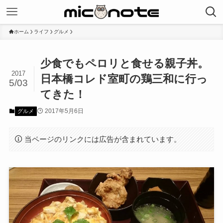
ホーム
ライフ
グルメ
少食でもペロリと食せる親子丼。
2017
日本橋コレド室町の鶏三和に行っ
5/03
てきた！
2017年5月6日
グルメ
当ページのリンクには広告が含まれています。