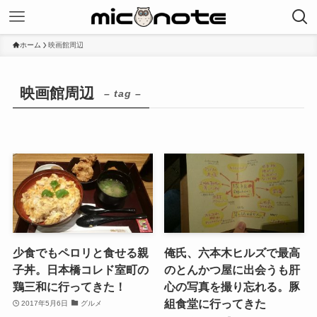
ホーム
映画館周辺
映画館周辺
– tag –
少食でもペロリと食せる親
俺氏、六本木ヒルズで最高
子丼。日本橋コレド室町の
のとんかつ屋に出会うも肝
鶏三和に行ってきた！
心の写真を撮り忘れる。豚
組食堂に行ってきた
2017年5月6日
グルメ