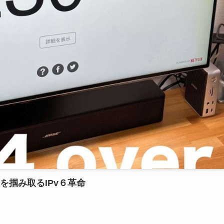
掴み取るIPv６革命