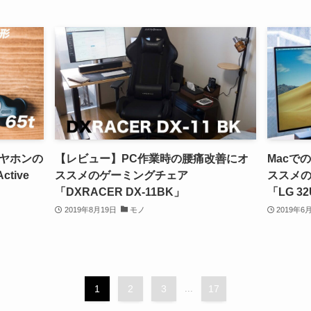
ヤホンの
【レビュー】PC作業時の腰痛改善にオ
Macで
ctive
ススメのゲーミングチェア
ススメの
「DXRACER DX-11BK」
「LG 3
2019年8月19日
モノ
2019年6
1
2
3
...
17