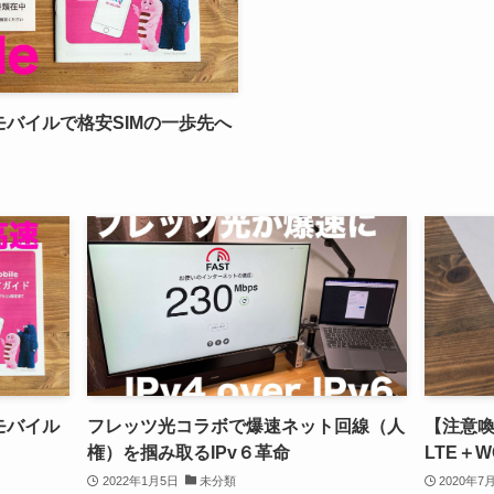
バイルで格安SIMの一歩先へ
モバイル
フレッツ光コラボで爆速ネット回線（人
【注意喚
権）を掴み取るIPv６革命
LTE＋
2022年1月5日
未分類
2020年7